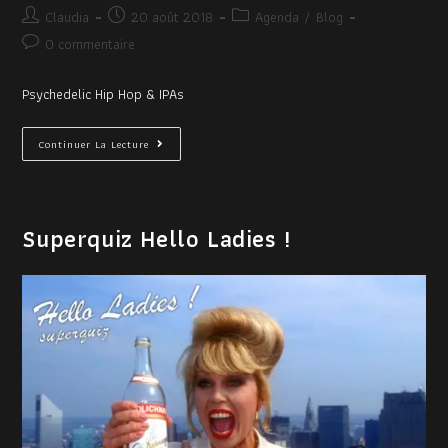
Claudia
20 août 2018
Agenda
/
Blog
0 commentaire
Psychedelic Hip Hop & IPAs
Continuer La Lecture
Superquiz Hello Ladies !