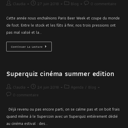
Claudia
27 juin 2018
Blog
0 commentaire
Cette année nous enchaînions Paris Beer Week et coupe du monde
de foot. Entre le stock et les fûts à finir, nos trois pressions ont
pas mal valsé et la…
Continuer La Lecture
Superquiz cinéma summer edition
Claudia
24 juin 2018
Agenda
/
Blog
0 commentaire
Déjà revenu ou pas encore parti, on se calme pas et on boit frais
quand même à le Supercoin avec un Superquiz entièrement dédié
au cinéma estival : des…