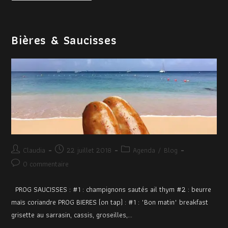
Bières & Saucisses
Claudia
22 juillet 2018
Agenda
/
Blog
0 commentaire
PROG SAUCISSES : #1 : champignons sautés ail thym #2 : beurre
maïs coriandre PROG BIERES (on tap) : #1 : "Bon matin" breakfast
grisette au sarrasin, cassis, groseilles,…