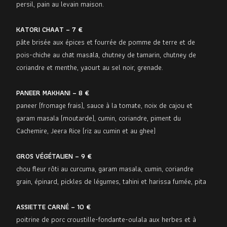
persil, pain au levain maison.
KATORI CHAAT – 7 €
pâte brisée aux épices et fourrée de pomme de terre et de
pois-chiche au chāt masālā, chutney de tamarin, chutney de
coriandre et menthe, yaourt au sel noir, grenade.
PANEER MAKHANI – 8 €
paneer (fromage frais), sauce à la tomate, noix de cajou et
garam masala (moutarde), cumin, coriandre, piment du
Cachemire, Jeera Rice (riz au cumin et au ghee)
GROS VÉGÉTALIEN – 9 €
chou fleur rôti au curcuma, garam masala, cumin, coriandre
grain, épinard, pickles de légumes, tahini et harissa fumée, pita
ASSIETTE CARNÉ – 10 €
poitrine de porc croustille-fondante-oulala aux herbes et à