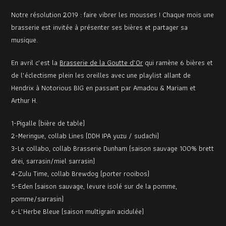
Notre résolution 2019 : faire vibrer les mousses ! Chaque mois une
brasserie est invitée à présenter ses bières et partager sa
musique.
En avril c’est la
Brasserie de la Goutte d’Or
qui ramène 6 bières et
de l’éclectisme plein les oreilles avec une playlist allant de
Hendrix à Notorious BIG en passant par Amadou & Mariam et
Arthur H.
1-Pigalle (bière de table)
2-Meringue, collab Lines (DDH IPA yuzu / sudachi)
3-Le collabo, collab Brasserie Dunham (saison sauvage 100% brett
drei, sarrasin/miel sarrasin)
4-Zulu Time, collab Brewdog (porter rooibos)
5-Eden (saison sauvage, levure isolé sur de la pomme,
pomme/sarrasin)
6-L’Herbe Bleue (saison multigrain acidulée)