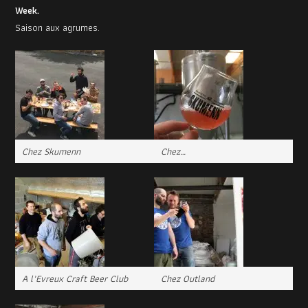
Week.
Saison aux agrumes.
Chez Skumenn
Chez…
A l’Evreux Craft Beer Club
Chez Outland