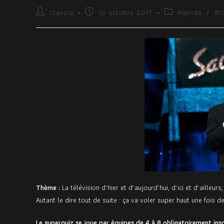
Claudia
10 octobre 2017
Agenda
/
Bl
Thème :
La télévision d’hier et d’aujourd’hui, d’ici et d’aille
Autant le dire tout de suite : ça va voler super haut une fois de
Le superquiz se joue par équipes de 4 à 8 obligatoirement ins