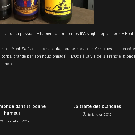
u fruit de la passion) + la bière de printemps IPA single hop chinook + Kout
rter du Mont Salève + la delicatula, double stout des Garrigues (et son côté
 le corps, grande par son houblonnage) + L’Ode à la vie de la Franche, blond
de noix).
 monde dans la bonne
La traite des blanches
humeur
16 janvier 2012
19 décembre 2012