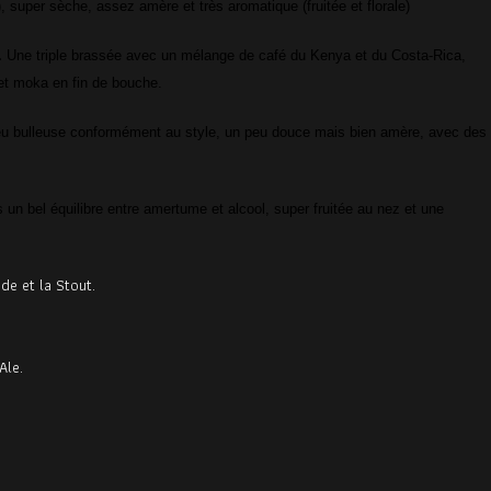
, super sèche, assez amère et très aromatique (fruitée et florale)
.
Une triple brassée avec un mélange de café du Kenya et du Costa-Rica,
 et moka en fin de bouche.
peu bulleuse conformément au style, un peu douce mais bien amère, avec des
un bel équilibre entre amertume et alcool, super fruitée au nez et une
de et la Stout.
.
Ale.