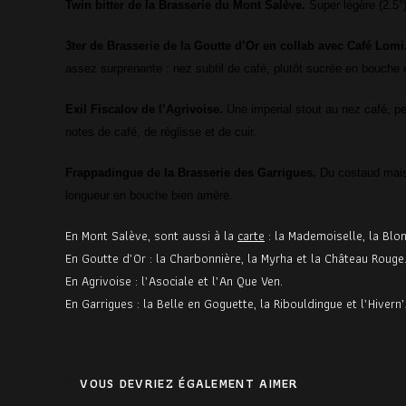
Twin bitter de la Brasserie du
Mont Salève.
Super légère (2.5°)
3ter
de
Brasserie de la Goutte d’Or en collab avec
Café Lomi
assez surprenante : nez subtil de café, plutôt sucrée en bouche
Exil Fiscalov de l’Agrivoise.
Une imperial stout au nez café, 
notes de café, de réglisse et de cuir.
Frappadingue
de la Brasserie des
Garrigues.
Du costaud mais 
longueur en bouche bien amère.
En Mont Salève, sont aussi à la
carte
: la Mademoiselle, la Blon
En Goutte d’Or : la Charbonnière, la Myrha et la Château Rouge
En Agrivoise : l’Asociale et l’An Que Ven.
En Garrigues : la Belle en Goguette, la Ribouldingue et l’Hivern’
VOUS DEVRIEZ ÉGALEMENT AIMER