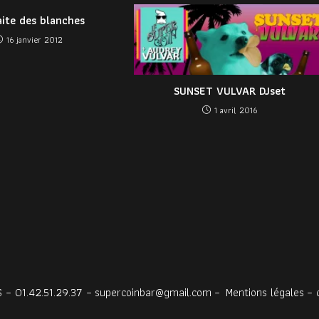
aite des blanches
16 janvier 2012
SUNSET VULVAR DJset
1 avril 2016
 – 01.42.51.29.37 –
supercoinbar@gmail.com
–
Mentions légales
– 