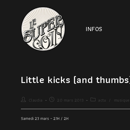
INFOS
Little kicks (and thumbs
Claudia
20 mars 2013
actu
/
musique
Samedi 23 mars – 21H / 2H