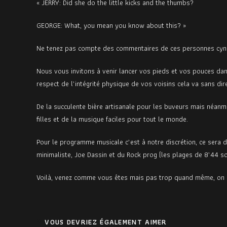
« JERRY: Did she do the little kicks and the thumbs?
GEORGE: What, you mean you know about this? »
Ne tenez pas compte des commentaires de ces personnes cyniq
Nous vous invitons à venir lancer vos pieds et vos pouces dans
respect de l’intégrité physique de vos voisins cela va sans dir
De la succulente bière artisanale pour les buveurs mais néan
filles et de la musique faciles pour tout le monde.
Pour le programme musicale c’est à notre discrétion, ce sera 
minimaliste, Joe Dassin et du Rock prog (les plages de 8’44 so
Voilà, venez comme vous êtes mais pas trop quand même, on s
VOUS DEVRIEZ ÉGALEMENT AIMER