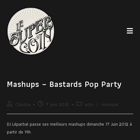
Mashups – Bastards Pop Party
Claudia
7 juin 2012
actu
/
musique
DJ Léparbal passe ses meilleurs mashups dimanche 17 Juin 2012 à
partir de 19h.